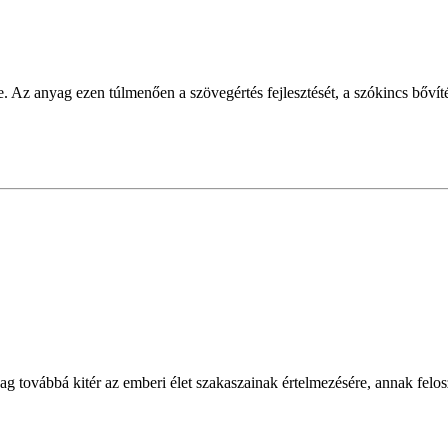
. Az anyag ezen túlmenően a szövegértés fejlesztését, a szókincs bővítés
yag továbbá kitér az emberi élet szakaszainak értelmezésére, annak felos