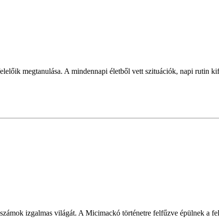
lelőik megtanulása. A mindennapi életből vett szituációk, napi rutin ki
 számok izgalmas világát. A Micimackó történetre felfűzve épülnek a f