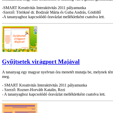
-SMART Kreativitás Interaktivitás 2011 pályamunka
-Szerző: Törökné dr. Bodzsár Mária és Guba András, Gödöllő
-A tananyaghoz kapcsolódó óravázlat mellékletként csatolva lett.
Gyűjtsetek virágport Majával
A tananyag egy magyar nyelvtan óra menetét mutatja be, melynek témá
meg.
- SMART Kreativitás Interaktivitás 2011 pályamunka
- Szerző: Rozner-Horváth Katalin, Rezi
- A tananyaghoz kapcsolódó óravázlat mellékletként csatolva lett.