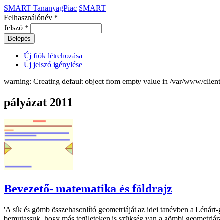
SMART TananyagPiac
SMART
Felhasználónév
*
Jelszó
*
Új fiók létrehozása
Új jelszó igénylése
warning: Creating default object from empty value in /var/www/clie
pályázat 2011
Bevezető- matematika és földrajz
'A sík és gömb összehasonlító geometriáját az idei tanévben a Lénárt
bemutassuk, hogy más területeken is szükség van a gömbi geometriára, 