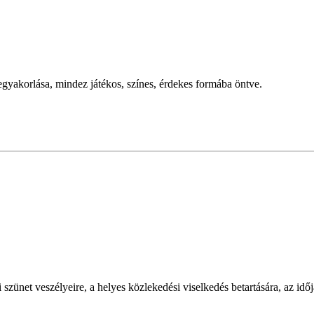
begyakorlása, mindez játékos, színes, érdekes formába öntve.
szünet veszélyeire, a helyes közlekedési viselkedés betartására, az időj