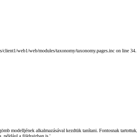
nts/client1/web1/web/modules/taxonomy/taxonomy.pages.inc on line 34.
-gömb modelljének alkalmazásával kezdtük tanítani. Fontosnak tartottu
például a földrajzban is.'