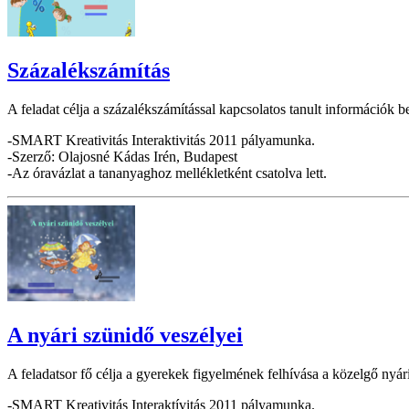
Százalékszámítás
A feladat célja a százalékszámítással kapcsolatos tanult információk 
-SMART Kreativitás Interaktivitás 2011 pályamunka.
-Szerző: Olajosné Kádas Irén, Budapest
-Az óravázlat a tananyaghoz mellékletként csatolva lett.
A nyári szünidő veszélyei
A feladatsor fő célja a gyerekek figyelmének felhívása a közelgő nyári 
-SMART Kreativitás Interaktívitás 2011 pályamunka.