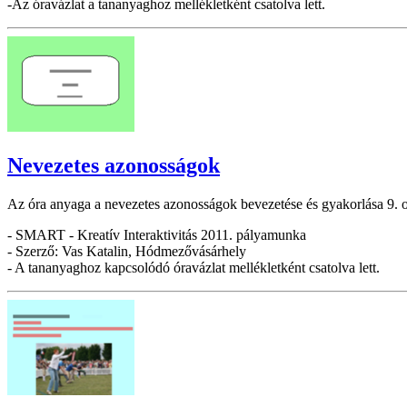
-Az óravázlat a tananyaghoz mellékletként csatolva lett.
Nevezetes azonosságok
Az óra anyaga a nevezetes azonosságok bevezetése és gyakorlása 9. o
- SMART - Kreatív Interaktivitás 2011. pályamunka
- Szerző: Vas Katalin, Hódmezővásárhely
- A tananyaghoz kapcsolódó óravázlat mellékletként csatolva lett.