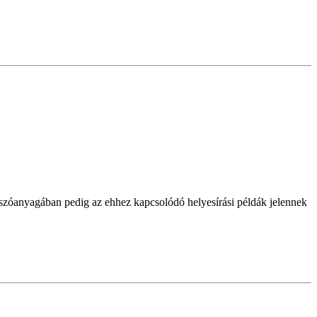
 szóanyagában pedig az ehhez kapcsolódó helyesírási példák jelennek