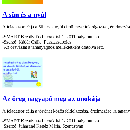
A sün és a nyúl
A feladatsor célja a Sün és a nyúl című mese feldolgozása, értelmezése
-SMART Kreativitás Interaktívitás 2011 pályamunka.
-Szerző: Kádár Csilla, Pusztaszabolcs
-Az óravázlat a tananyaghoz mellékletként csatolva lett.
Az öreg nagyapó meg az unokája
A feladatsor célja a történet közös feldolgozása, értelmezése. A tanan
-SMART Kreativitás Interaktívitás 2011 pályamunka.
-Szerző: Juhászné Kenéz Mária, Szentistván