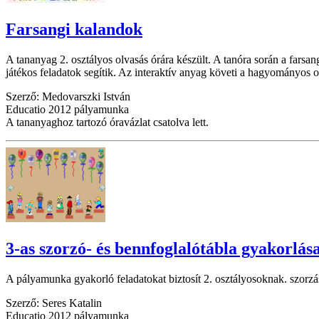
Farsangi kalandok
A tananyag 2. osztályos olvasás órára készült. A tanóra során a farsa
játékos feladatok segítik. Az interaktív anyag követi a hagyományos 
Szerző: Medovarszki István
Educatio 2012 pályamunka
A tananyaghoz tartozó óravázlat csatolva lett.
3-as szorzó- és bennfoglalótábla gyakorlás
A pályamunka gyakorló feladatokat biztosít 2. osztályosoknak. szorzá
Szerző: Seres Katalin
Educatio 2012 pályamunka