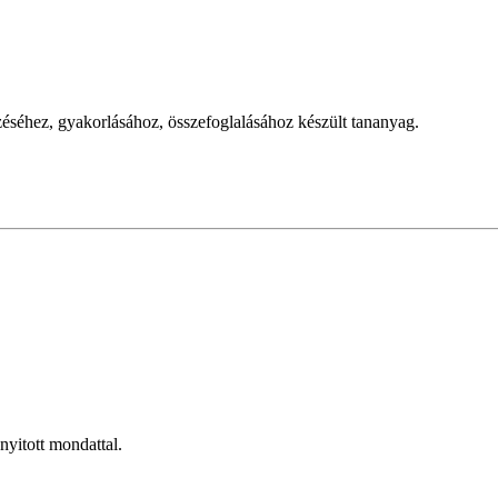
zéséhez, gyakorlásához, összefoglalásához készült tananyag.
yitott mondattal.