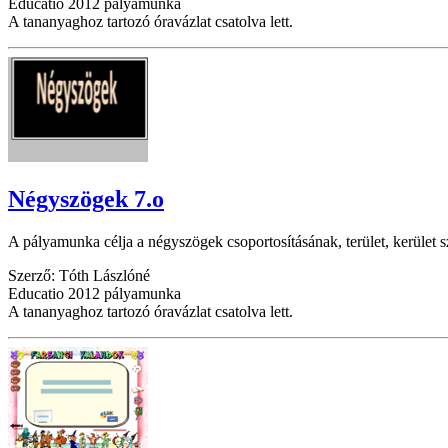
Educatio 2012 pályamunka
A tananyaghoz tartozó óravázlat csatolva lett.
Négyszögek 7.o
A pályamunka célja a négyszögek csoportosításának, terület, kerület 
Szerző: Tóth Lászlóné
Educatio 2012 pályamunka
A tananyaghoz tartozó óravázlat csatolva lett.