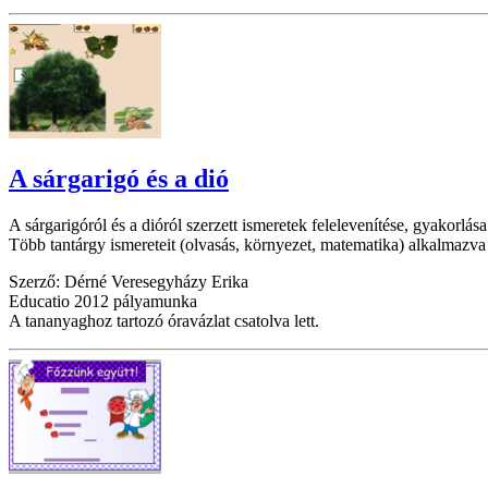
A sárgarigó és a dió
A sárgarigóról és a dióról szerzett ismeretek felelevenítése, gyakorlása
Több tantárgy ismereteit (olvasás, környezet, matematika) alkalmazva 
Szerző: Dérné Veresegyházy Erika
Educatio 2012 pályamunka
A tananyaghoz tartozó óravázlat csatolva lett.