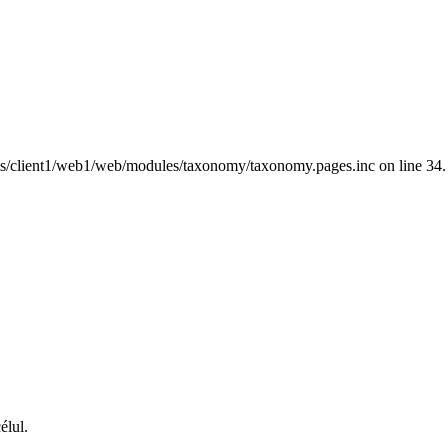
nts/client1/web1/web/modules/taxonomy/taxonomy.pages.inc on line 34.
élul.