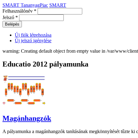
SMART TananyagPiac
SMART
Felhasználónév
*
Jelszó
*
Új fiók létrehozása
Új jelszó igénylése
warning: Creating default object from empty value in /var/www/clie
Educatio 2012 pályamunka
Magánhangzók
A pályamunka a magánhangzók tanításának megkönnyítését tűzte ki c