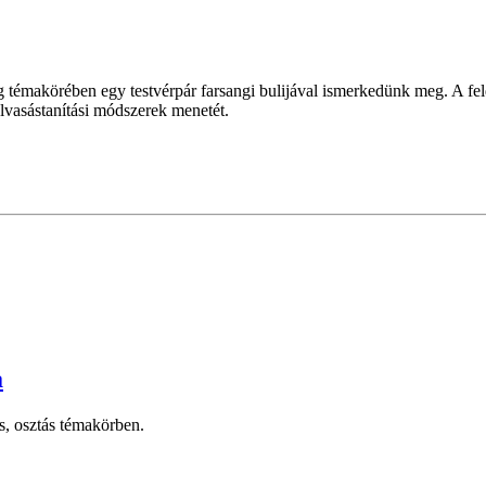
ng témakörében egy testvérpár farsangi bulijával ismerkedünk meg. A fel
olvasástanítási módszerek menetét.
a
s, osztás témakörben.