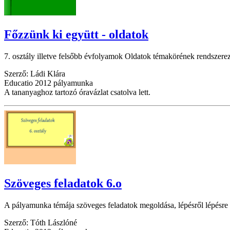
Főzzünk ki együtt - oldatok
7. osztály illetve felsőbb évfolyamok Oldatok témakörének rendszere
Szerző: Ládi Klára
Educatio 2012 pályamunka
A tananyaghoz tartozó óravázlat csatolva lett.
Szöveges feladatok 6.o
A pályamunka témája szöveges feladatok megoldása, lépésről lépésre n
Szerző: Tóth Lászlóné