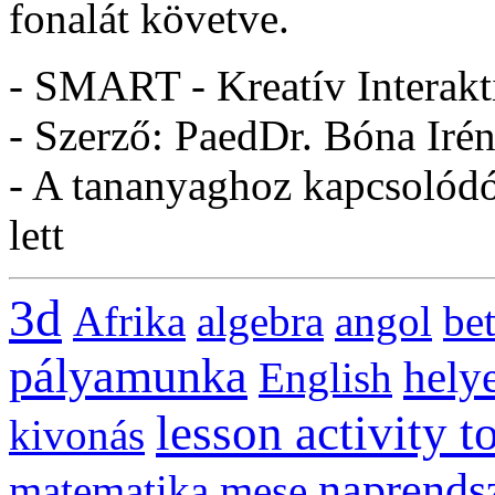
fonalát követve.
- SMART - Kreatív Interakt
- Szerző: PaedDr. Bóna Irén
- A tananyaghoz kapcsolódó 
lett
3d
Afrika
algebra
angol
be
pályamunka
helye
English
lesson activity t
kivonás
naprends
matematika
mese