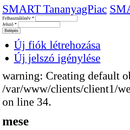
SMART TananyagPiac
SM
Felhasználónév
*
Jelszó
*
Új fiók létrehozása
Új jelszó igénylése
warning: Creating default o
/var/www/clients/client1/
on line 34.
mese