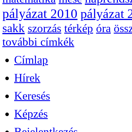
pályázat 2010
pályázat 
sakk
szorzás
térkép
óra
öss
további címkék
Címlap
Hírek
Keresés
Képzés
Bejelentkezés