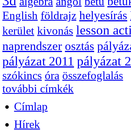
3d
betű
algebra
angol
betű
helyesírás
English
földrajz
lesson act
kerület
kivonás
naprendszer
pályáz
osztás
pályázat 
pályázat 2011
szókincs
óra
összefoglalás
további címkék
Címlap
Hírek