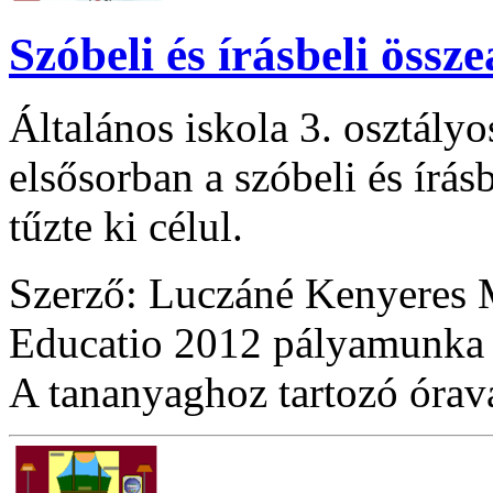
Szóbeli és írásbeli össz
Általános iskola 3. osztály
elsősorban a szóbeli és írás
tűzte ki célul.
Szerző: Luczáné Kenyeres
Educatio 2012 pályamunka
A tananyaghoz tartozó óraváz