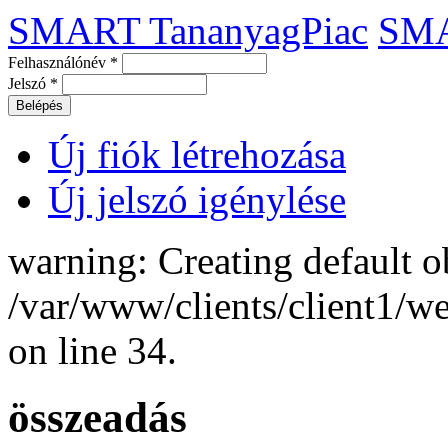
SMART TananyagPiac
SM
Felhasználónév
*
Jelszó
*
Új fiók létrehozása
Új jelszó igénylése
warning: Creating default o
/var/www/clients/client1/
on line 34.
összeadás