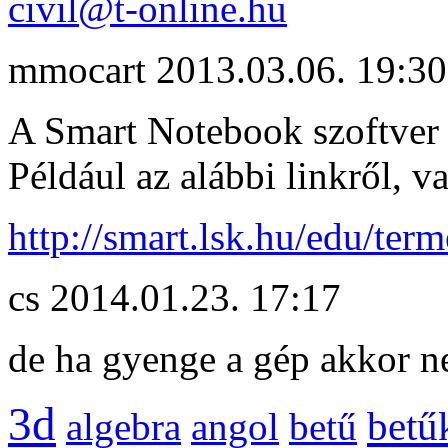
civil@t-online.hu
mmocart
2013.03.06. 19:30
A Smart Notebook szoftver 
Például az alábbi linkről, 
http://smart.lsk.hu/edu/
cs
2014.01.23. 17:17
de ha gyenge a gép akkor 
3d
betű
algebra
angol
betű