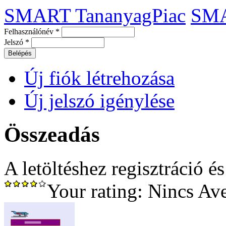
SMART TananyagPiac
SM
Felhasználónév
*
Jelszó
*
Új fiók létrehozása
Új jelszó igénylése
Összeadás
A letöltéshez regisztráció é
Your rating:
Nincs
Av