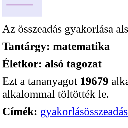
Az összeadás gyakorlása al
Tantárgy:
matematika
Életkor:
alsó tagozat
Ezt a tananyagot
19679
alk
alkalommal töltötték le.
Címék:
gyakorlás
összeadás