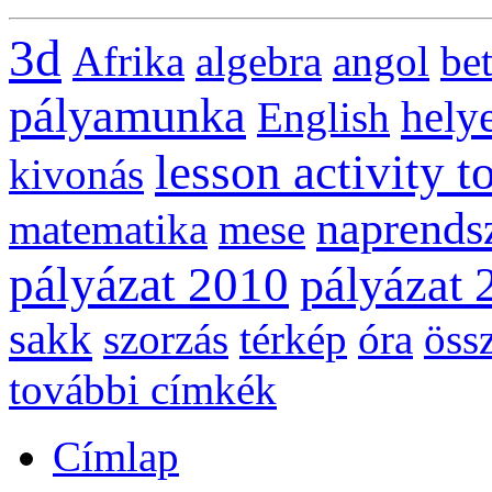
3d
Afrika
algebra
angol
be
pályamunka
helye
English
lesson activity t
kivonás
naprends
matematika
mese
pályázat 2010
pályázat 
sakk
szorzás
térkép
óra
öss
további címkék
Címlap