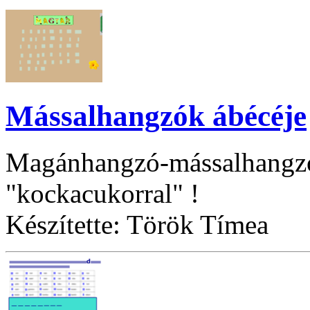
Mássalhangzók ábécéje
Magánhangzó-mássalhangzó d
"kockacukorral" !
Készítette: Török Tímea