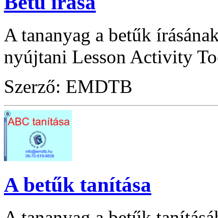
Betű írása
A tananyag a betűk írásának 
nyújtani Lesson Activity To
Szerző: EMDTB
A betűk tanítása
A tananyag a betűk tanításáh