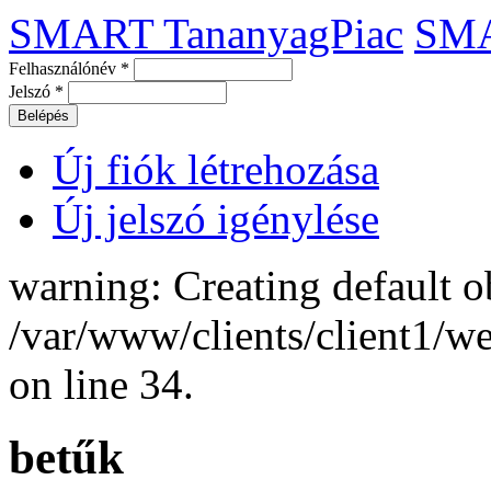
SMART TananyagPiac
SM
Felhasználónév
*
Jelszó
*
Új fiók létrehozása
Új jelszó igénylése
warning: Creating default o
/var/www/clients/client1/
on line 34.
betűk