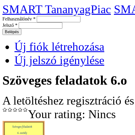
SMART TananyagPiac
SM
Felhasználónév
*
Jelszó
*
Új fiók létrehozása
Új jelszó igénylése
Szöveges feladatok 6.o
A letöltéshez regisztráció é
Your rating:
Nincs