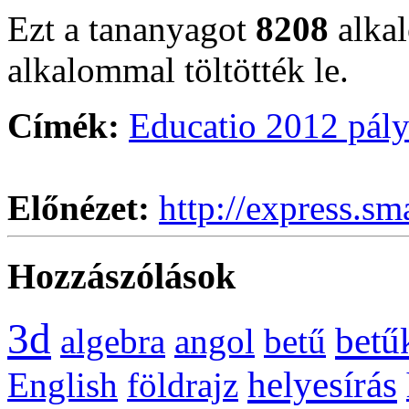
Ezt a tananyagot
8208
alka
alkalommal töltötték le.
Címék:
Educatio 2012 pál
Előnézet:
http://express.sm
Hozzászólások
3d
betű
algebra
angol
betű
helyesírás
English
földrajz