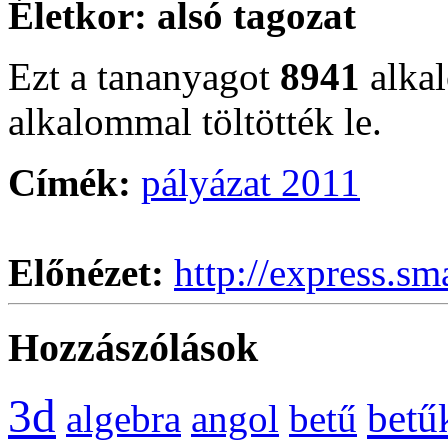
Életkor:
alsó tagozat
Ezt a tananyagot
8941
alka
alkalommal töltötték le.
Címék:
pályázat 2011
Előnézet:
http://express.sm
Hozzászólások
3d
betű
algebra
angol
betű