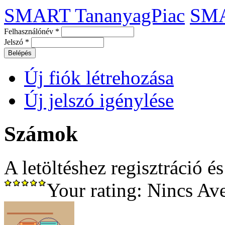
SMART TananyagPiac
SM
Felhasználónév
*
Jelszó
*
Új fiók létrehozása
Új jelszó igénylése
Számok
A letöltéshez regisztráció é
Your rating:
Nincs
Av