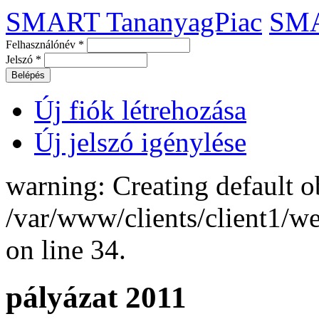
SMART TananyagPiac
SM
Felhasználónév
*
Jelszó
*
Új fiók létrehozása
Új jelszó igénylése
warning: Creating default o
/var/www/clients/client1/
on line 34.
pályázat 2011