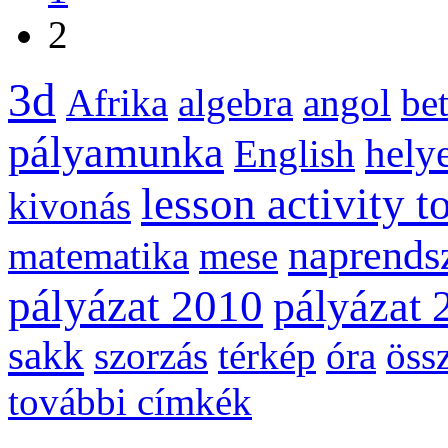
2
3d
Afrika
algebra
angol
be
pályamunka
helye
English
lesson activity t
kivonás
naprends
matematika
mese
pályázat 2010
pályázat 
sakk
szorzás
térkép
óra
öss
további címkék