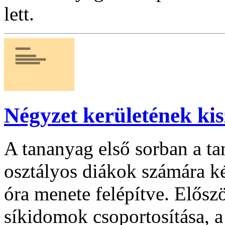
lett.
Négyzet kerületének ki
A tananyag első sorban a ta
osztályos diákok számára k
óra menete felépítve. Elősz
síkidomok csoportosítása, a