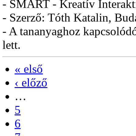
- SMART - Kreatív Interakt
- Szerző: Tóth Katalin, Bud
- A tananyaghoz kapcsolódó 
lett.
« első
‹ előző
…
5
6