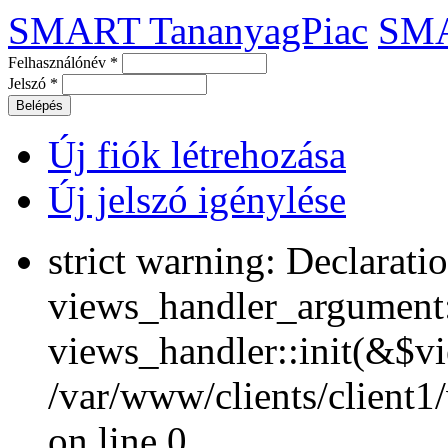
SMART TananyagPiac
SM
Felhasználónév
*
Jelszó
*
Új fiók létrehozása
Új jelszó igénylése
strict warning: Declarati
views_handler_argument::
views_handler::init(&$vi
/var/www/clients/client1
on line 0.