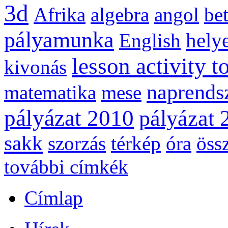
3d
Afrika
algebra
angol
be
pályamunka
helye
English
lesson activity t
kivonás
naprends
matematika
mese
pályázat 2010
pályázat 
sakk
szorzás
térkép
óra
öss
további címkék
Címlap