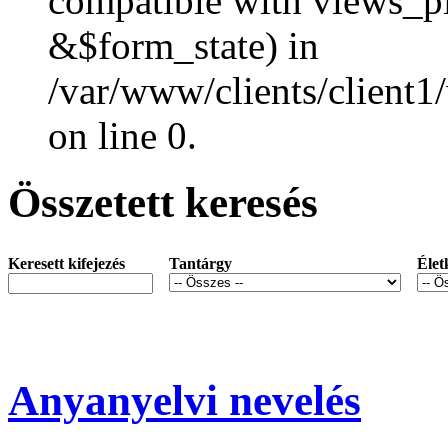
compatible with views_p
&$form_state) in
/var/www/clients/client1
on line 0.
Összetett keresés
Keresett kifejezés
Tantárgy
Élet
Anyanyelvi nevelés