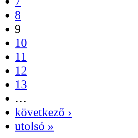
7
8
9
10
11
12
13
…
következő ›
utolsó »