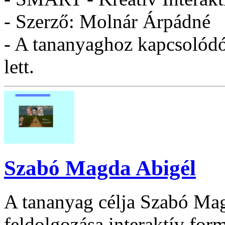
- Szerző: Molnár Árpádné
- A tananyaghoz kapcsolódó 
lett.
Szabó Magda Abigél
A tananyag célja Szabó Ma
feldolgozása interaktív for