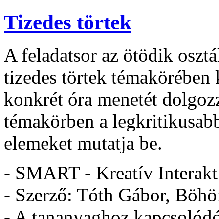
Tizedes törtek
A feladatsor az ötödik osztá
tizedes törtek témakörében
konkrét óra menetét dolgoz
témakörben a legkritikusabb
elemeket mutatja be.
- SMART - Kreatív Interakt
- Szerző: Tóth Gábor, Böh
- A tananyaghoz kapcsolódó 