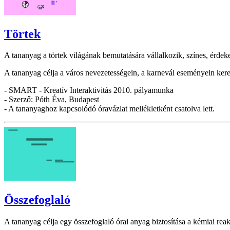
Törtek
A tananyag a törtek világának bemutatására vállalkozik, színes, érde
A tananyag célja a város nevezetességein, a karnevál eseményein keres
- SMART - Kreatív Interaktivitás 2010. pályamunka
- Szerző: Póth Éva, Budapest
- A tananyaghoz kapcsolódó óravázlat mellékletként csatolva lett.
Összefoglaló
A tananyag célja egy összefoglaló órai anyag biztosítása a kémiai reak