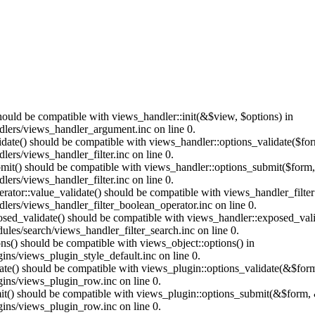
should be compatible with views_handler::init(&$view, $options) in
dlers/views_handler_argument.inc on line 0.
alidate() should be compatible with views_handler::options_validate($fo
ers/views_handler_filter.inc on line 0.
ubmit() should be compatible with views_handler::options_submit($form
ers/views_handler_filter.inc on line 0.
erator::value_validate() should be compatible with views_handler_filte
lers/views_handler_filter_boolean_operator.inc on line 0.
xposed_validate() should be compatible with views_handler::exposed_va
les/search/views_handler_filter_search.inc on line 0.
ons() should be compatible with views_object::options() in
ins/views_plugin_style_default.inc on line 0.
date() should be compatible with views_plugin::options_validate(&$for
gins/views_plugin_row.inc on line 0.
mit() should be compatible with views_plugin::options_submit(&$form, 
gins/views_plugin_row.inc on line 0.