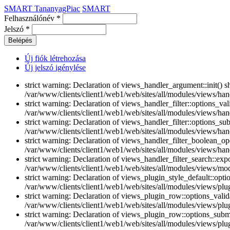
SMART TananyagPiac
SMART
Felhasználónév
*
Jelszó
*
Új fiók létrehozása
Új jelszó igénylése
strict warning: Declaration of views_handler_argument::init() 
/var/www/clients/client1/web1/web/sites/all/modules/views/han
strict warning: Declaration of views_handler_filter::options_v
/var/www/clients/client1/web1/web/sites/all/modules/views/handl
strict warning: Declaration of views_handler_filter::options_s
/var/www/clients/client1/web1/web/sites/all/modules/views/handl
strict warning: Declaration of views_handler_filter_boolean_op
/var/www/clients/client1/web1/web/sites/all/modules/views/hand
strict warning: Declaration of views_handler_filter_search::e
/var/www/clients/client1/web1/web/sites/all/modules/views/modu
strict warning: Declaration of views_plugin_style_default::opti
/var/www/clients/client1/web1/web/sites/all/modules/views/plug
strict warning: Declaration of views_plugin_row::options_vali
/var/www/clients/client1/web1/web/sites/all/modules/views/plu
strict warning: Declaration of views_plugin_row::options_sub
/var/www/clients/client1/web1/web/sites/all/modules/views/plu