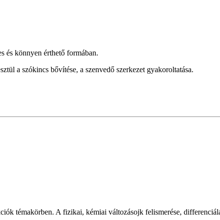
kes és könnyen érthető formában.
ztül a szókincs bővítése, a szenvedő szerkezet gyakoroltatása.
ciók témakörben. A fizikai, kémiai változásojk felismerése, differenciálá