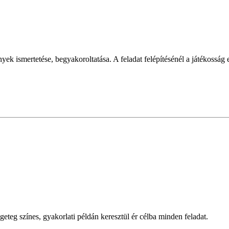
yek ismertetése, begyakoroltatása. A feladat felépítésénél a játékosság
eteg színes, gyakorlati példán keresztül ér célba minden feladat.