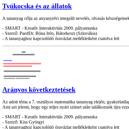
Tyúkocska és az állatok
A tananyag célja az anyanyelvi integrált nevelés, olvasás készségeinek
- SMART - Kreatív Interaktivitás 2009. pályamunka
- Szerző: PaedDr. Bóna Irén, Bátorkeszi (Szlovákia)
- A tananyaghoz kapcsolódó óravázlat mellékletként csatolva lett
Arányos következtetések
Az adott téma a 7. osztályos matematika tananyag elején, gyakorlatilag
Ami azt jelenti, hogy egy teljes nyári szünet után találkozunk újra ezz
- SMART - Kreatív Interaktivitás 2009. pályamunka
- Szerző: Kiss Györgyi
- A tananyaghoz kapcsolódó óravázlat mellékletként csatolva lett