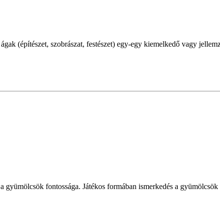
ágak (építészet, szobrászat, festészet) egy-egy kiemelkedő vagy jellemz
is a gyümölcsök fontossága. Játékos formában ismerkedés a gyümölcsök