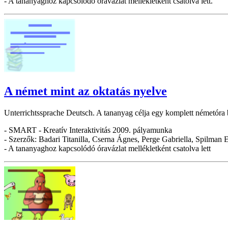
- A tananyaghoz kapcsolódó óravázlat mellékletként csatolva lett.
A német mint az oktatás nyelve
Unterrichtssprache Deutsch. A tananyag célja egy komplett németóra be
- SMART - Kreatív Interaktivitás 2009. pályamunka
- Szerzők: Badari Titanilla, Cserna Ágnes, Perge Gabriella, Spilman
- A tananyaghoz kapcsolódó óravázlat mellékletként csatolva lett