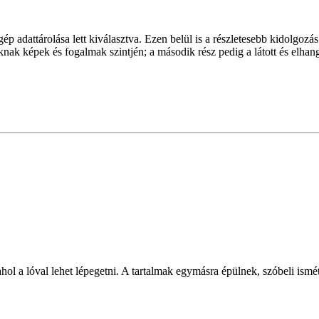
 adattárolása lett kiválasztva. Ezen belül is a részletesebb kidolgozás 
óknak képek és fogalmak szintjén; a második rész pedig a látott és elhan
 ahol a lóval lehet lépegetni. A tartalmak egymásra épülnek, szóbeli ismé