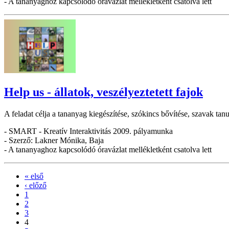
- A tananyaghoz kapcsolódó óravázlat mellékletként csatolva lett
Help us - állatok, veszélyeztetett fajok
A feladat célja a tananyag kiegészítése, szókincs bővítése, szavak ta
- SMART - Kreatív Interaktivitás 2009. pályamunka
- Szerző: Lakner Mónika, Baja
- A tananyaghoz kapcsolódó óravázlat mellékletként csatolva lett
« első
‹ előző
1
2
3
4