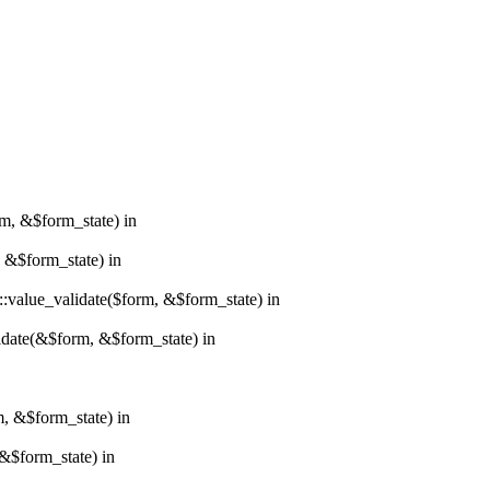
rm, &$form_state) in
, &$form_state) in
r::value_validate($form, &$form_state) in
lidate(&$form, &$form_state) in
m, &$form_state) in
&$form_state) in