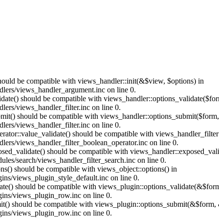
should be compatible with views_handler::init(&$view, $options) in
dlers/views_handler_argument.inc on line 0.
alidate() should be compatible with views_handler::options_validate($fo
ers/views_handler_filter.inc on line 0.
ubmit() should be compatible with views_handler::options_submit($form
ers/views_handler_filter.inc on line 0.
erator::value_validate() should be compatible with views_handler_filte
lers/views_handler_filter_boolean_operator.inc on line 0.
xposed_validate() should be compatible with views_handler::exposed_va
les/search/views_handler_filter_search.inc on line 0.
ons() should be compatible with views_object::options() in
ins/views_plugin_style_default.inc on line 0.
date() should be compatible with views_plugin::options_validate(&$for
gins/views_plugin_row.inc on line 0.
mit() should be compatible with views_plugin::options_submit(&$form, 
gins/views_plugin_row.inc on line 0.