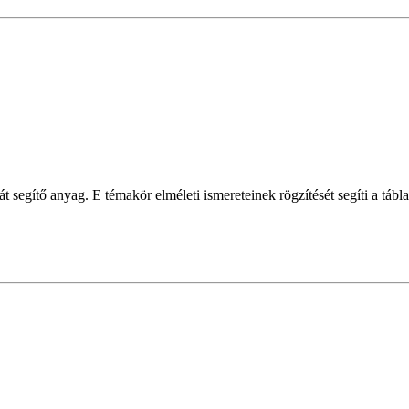
 segítő anyag. E témakör elméleti ismereteinek rögzítését segíti a tábl