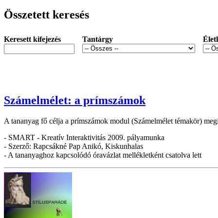
Összetett keresés
Keresett kifejezés
Tantárgy
Élet
Számelmélet: a prímszámok
A tananyag fő célja a prímszámok modul (Számelmélet témakör) megisme
- SMART - Kreatív Interaktivitás 2009. pályamunka
- Szerző: Rapcsákné Pap Anikó, Kiskunhalas
- A tananyaghoz kapcsolódó óravázlat mellékletként csatolva lett