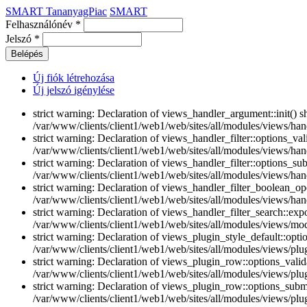
SMART TananyagPiac
SMART
Felhasználónév
*
Jelszó
*
Új fiók létrehozása
Új jelszó igénylése
strict warning: Declaration of views_handler_argument::init() 
/var/www/clients/client1/web1/web/sites/all/modules/views/han
strict warning: Declaration of views_handler_filter::options_v
/var/www/clients/client1/web1/web/sites/all/modules/views/handl
strict warning: Declaration of views_handler_filter::options_s
/var/www/clients/client1/web1/web/sites/all/modules/views/handl
strict warning: Declaration of views_handler_filter_boolean_op
/var/www/clients/client1/web1/web/sites/all/modules/views/hand
strict warning: Declaration of views_handler_filter_search::e
/var/www/clients/client1/web1/web/sites/all/modules/views/modu
strict warning: Declaration of views_plugin_style_default::opti
/var/www/clients/client1/web1/web/sites/all/modules/views/plug
strict warning: Declaration of views_plugin_row::options_vali
/var/www/clients/client1/web1/web/sites/all/modules/views/plu
strict warning: Declaration of views_plugin_row::options_sub
/var/www/clients/client1/web1/web/sites/all/modules/views/plu