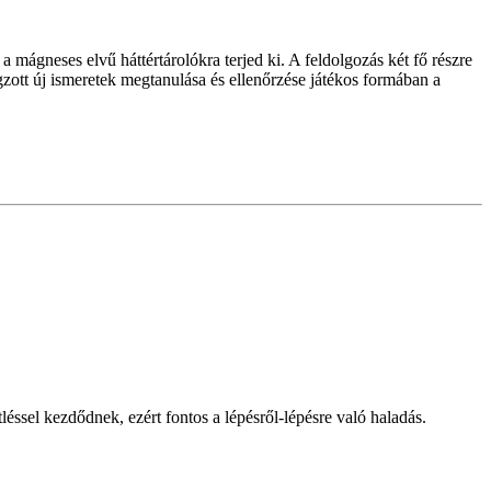
a mágneses elvű háttértárolókra terjed ki. A feldolgozás két fő részre
gzott új ismeretek megtanulása és ellenőrzése játékos formában a
tléssel kezdődnek, ezért fontos a lépésről-lépésre való haladás.