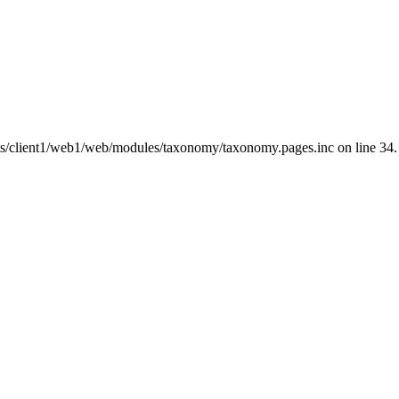
nts/client1/web1/web/modules/taxonomy/taxonomy.pages.inc on line 34.