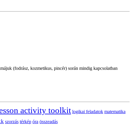
akmájuk (fodrász, kozmetikus, pincér) során mindig kapcsolatban
esson activity toolkit
logikai feladatok
matematika
kk
szorzás
térkép
óra
összeadás