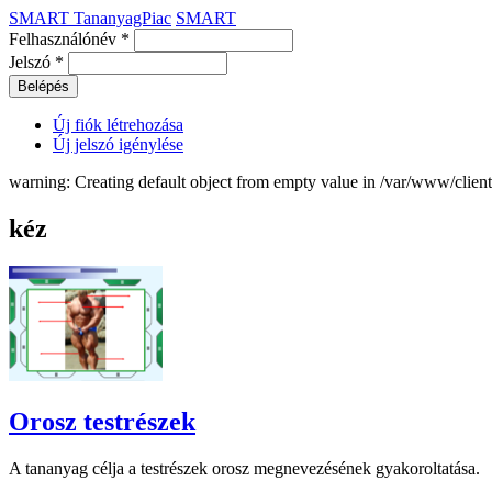
SMART TananyagPiac
SMART
Felhasználónév
*
Jelszó
*
Új fiók létrehozása
Új jelszó igénylése
warning: Creating default object from empty value in /var/www/clie
kéz
Orosz testrészek
A tananyag célja a testrészek orosz megnevezésének gyakoroltatása.