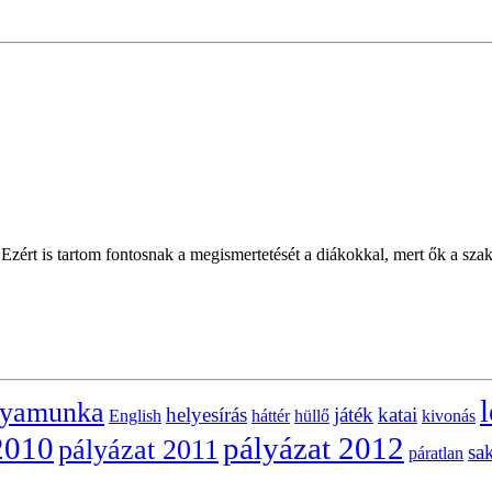
. Ezért is tartom fontosnak a megismertetését a diákokkal, mert ők a sz
l
lyamunka
helyesírás
játék
katai
English
háttér
hüllő
kivonás
2010
pályázat 2012
pályázat 2011
sa
páratlan