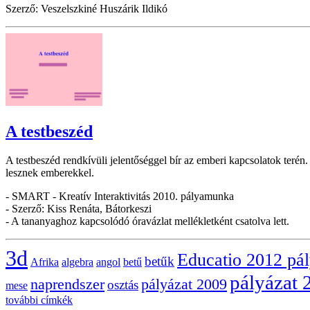
Szerző: Veszelszkiné Huszárik Ildikó
A testbeszéd
A testbeszéd rendkívüli jelentőséggel bír az emberi kapcsolatok terén
lesznek emberekkel.
- SMART - Kreatív Interaktivitás 2010. pályamunka
- Szerző: Kiss Renáta, Bátorkeszi
- A tananyaghoz kapcsolódó óravázlat mellékletként csatolva lett.
3d
Educatio 2012 pá
betűk
Afrika
algebra
angol
betű
pályázat 
naprendszer
pályázat 2009
osztás
mese
további címkék