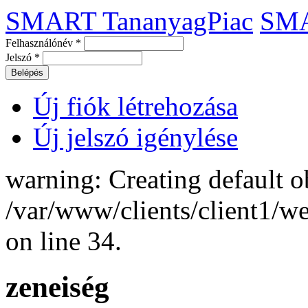
SMART TananyagPiac
SM
Felhasználónév
*
Jelszó
*
Új fiók létrehozása
Új jelszó igénylése
warning: Creating default o
/var/www/clients/client1/
on line 34.
zeneiség