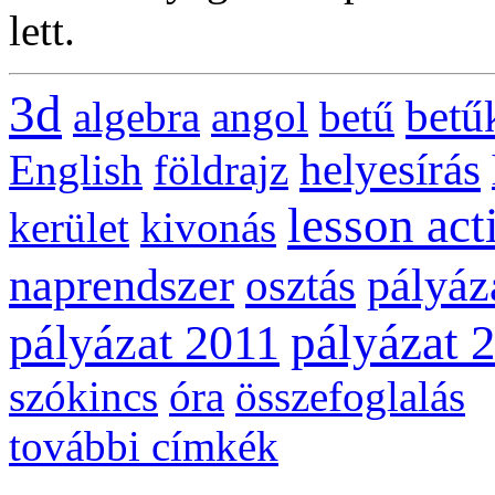
lett.
3d
betű
algebra
angol
betű
helyesírás
English
földrajz
lesson act
kerület
kivonás
naprendszer
pályáz
osztás
pályázat 
pályázat 2011
szókincs
óra
összefoglalás
további címkék