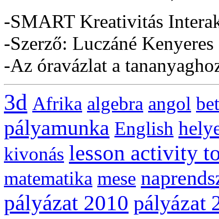
-SMART Kreativitás Interak
-Szerző: Luczáné Kenyeres
-Az óravázlat a tananyaghoz 
3d
Afrika
algebra
angol
be
pályamunka
helye
English
lesson activity t
kivonás
naprends
matematika
mese
pályázat 2010
pályázat 