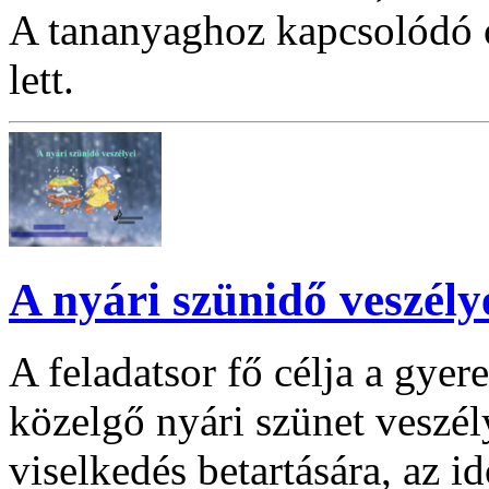
A tananyaghoz kapcsolódó ó
lett.
A nyári szünidő veszély
A feladatsor fő célja a gye
közelgő nyári szünet veszél
viselkedés betartására, az id