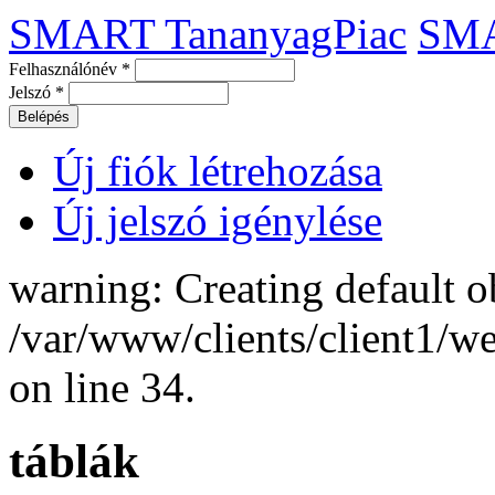
SMART TananyagPiac
SM
Felhasználónév
*
Jelszó
*
Új fiók létrehozása
Új jelszó igénylése
warning: Creating default o
/var/www/clients/client1/
on line 34.
táblák