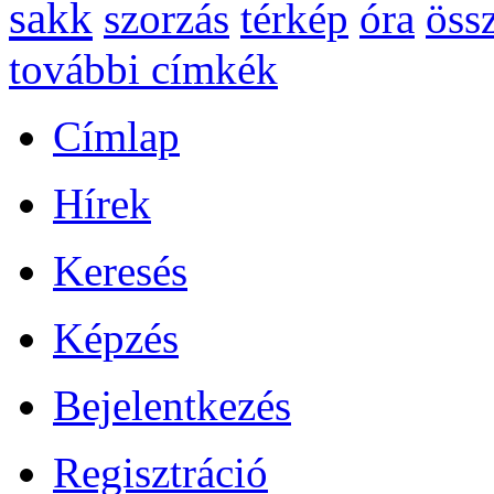
sakk
szorzás
térkép
óra
öss
további címkék
Címlap
Hírek
Keresés
Képzés
Bejelentkezés
Regisztráció