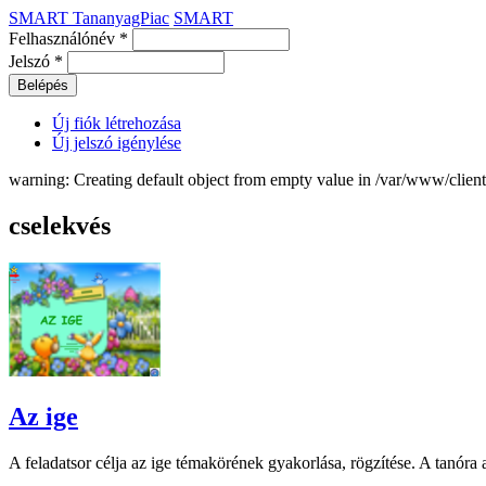
SMART TananyagPiac
SMART
Felhasználónév
*
Jelszó
*
Új fiók létrehozása
Új jelszó igénylése
warning: Creating default object from empty value in /var/www/clie
cselekvés
Az ige
A feladatsor célja az ige témakörének gyakorlása, rögzítése. A tanóra a