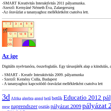
-SMART Kreativitás Interaktívitás 2011 pályamunka.
-Szerző: Kernyáné Németh Éva, Zalaegerszeg
-Az óravázlat a tananyaghoz mellékletként csatolva lett.
Az ige
Digitális nyelvtanóra, összefoglalás. Egy társasjáték alap a kiindulás,
- SMART - Kreatív Interaktivitás 2009. pályamunka
- Szerző: Kemény Csilla, Budapest
- A tananyaghoz kapcsolódó óravázlat mellékletként csatolva lett
3d
Educatio 2012 pá
betűk
Afrika
algebra
angol
betű
pályázat 
naprendszer
pályázat 2009
osztás
mese