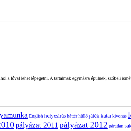
 ahol a lóval lehet lépegetni. A tartalmak egymásra épülnek, szóbeli ismé
l
lyamunka
helyesírás
játék
katai
English
háttér
hüllő
kivonás
2010
pályázat 2012
pályázat 2011
sa
páratlan