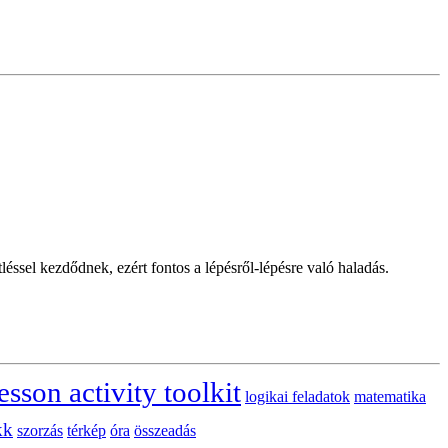
tléssel kezdődnek, ezért fontos a lépésről-lépésre való haladás.
esson activity toolkit
logikai feladatok
matematika
kk
szorzás
térkép
óra
összeadás