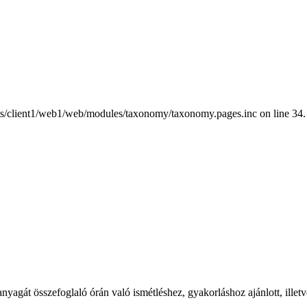
nts/client1/web1/web/modules/taxonomy/taxonomy.pages.inc on line 34.
nyagát összefoglaló órán való ismétléshez, gyakorláshoz ajánlott, illetve 