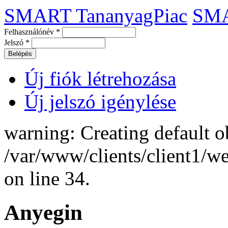
SMART TananyagPiac
SM
Felhasználónév
*
Jelszó
*
Új fiók létrehozása
Új jelszó igénylése
warning: Creating default o
/var/www/clients/client1/
on line 34.
Anyegin