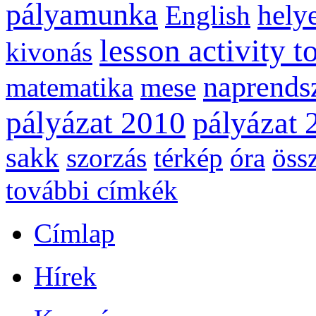
pályamunka
helye
English
lesson activity t
kivonás
naprends
matematika
mese
pályázat 2010
pályázat 
sakk
szorzás
térkép
óra
öss
további címkék
Címlap
Hírek