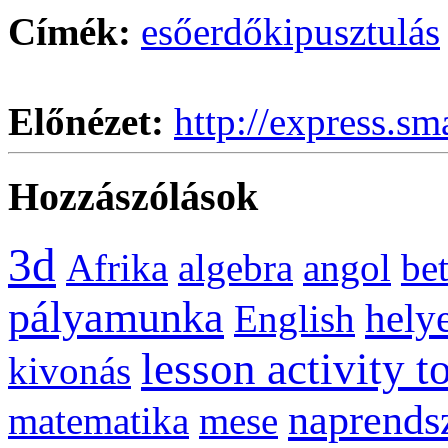
Címék:
esőerdő
kipusztulás
Előnézet:
http://express.sm
Hozzászólások
3d
Afrika
algebra
angol
be
pályamunka
helye
English
lesson activity t
kivonás
naprends
matematika
mese