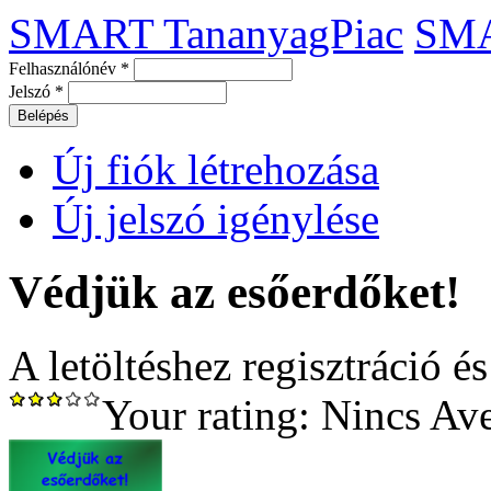
SMART TananyagPiac
SM
Felhasználónév
*
Jelszó
*
Új fiók létrehozása
Új jelszó igénylése
Védjük az esőerdőket!
A letöltéshez regisztráció é
Your rating:
Nincs
Av