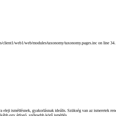
nts/client1/web1/web/modules/taxonomy/taxonomy.pages.inc on line 34.
ra eleji ismétlésnek, gyakorlásnak ideális. Szükség van az ismeretek ren
kább egy átfogó, szélesebb körű ismétlés.