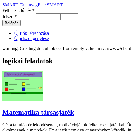
SMART TananyagPiac
SMART
Felhasználónév
*
Jelszó
*
Új fiók létrehozása
Új jelszó igénylése
warning: Creating default object from empty value in /var/www/clie
logikai feladatok
Matematika társasjáték
Cél a tanulók érdeklődésének, motivációjának felkeltése a játékkal. Ó
alkalmaznak a gyerekek. Ez a játék nem egy anyagrészhez kötődik, in