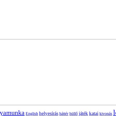
l
lyamunka
helyesírás
játék
katai
English
háttér
hüllő
kivonás