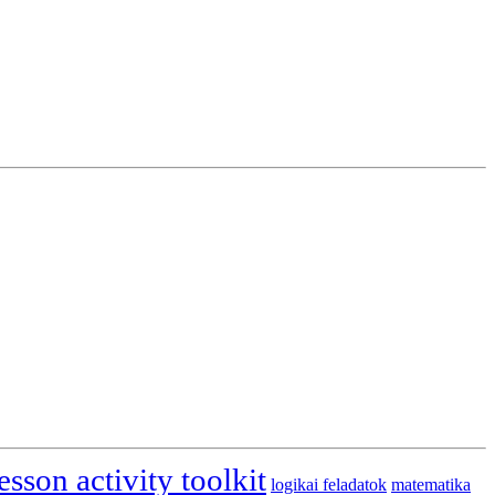
esson activity toolkit
logikai feladatok
matematika