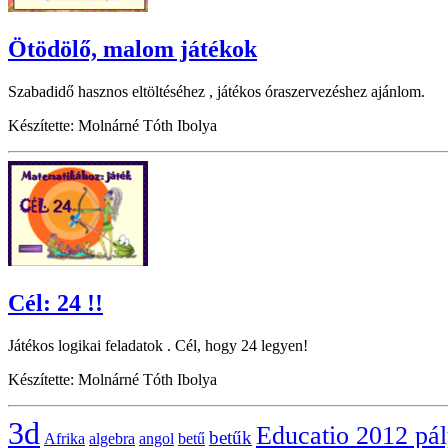
Ötödölő, malom játékok
Szabadidő hasznos eltöltéséhez , játékos óraszervezéshez ajánlom.
Készítette: Molnárné Tóth Ibolya
Cél: 24 !!
Játékos logikai feladatok . Cél, hogy 24 legyen!
Készítette: Molnárné Tóth Ibolya
3d
Educatio 2012 pá
betűk
Afrika
algebra
angol
betű