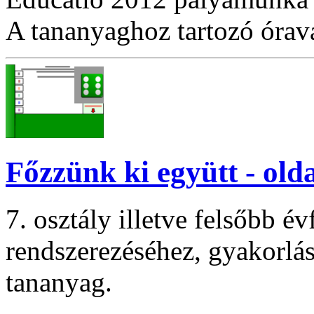
A tananyaghoz tartozó óraváz
Főzzünk ki együtt - old
7. osztály illetve felsőbb
rendszerezéséhez, gyakorlás
tananyag.