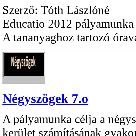
Szerző: Tóth Lászlóné
Educatio 2012 pályamunka
A tananyaghoz tartozó óraváz
Négyszögek 7.o
A pályamunka célja a négysz
kerület számításának gyakor