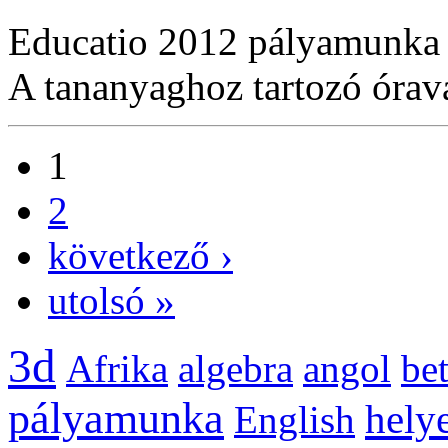
Educatio 2012 pályamunka
A tananyaghoz tartozó óraváz
1
2
következő ›
utolsó »
3d
Afrika
algebra
angol
be
pályamunka
helye
English