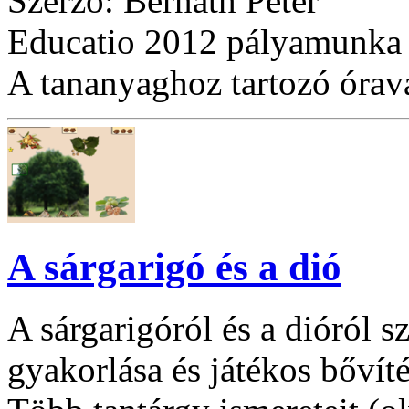
Szerző: Bernáth Péter
Educatio 2012 pályamunka
A tananyaghoz tartozó óraváz
A sárgarigó és a dió
A sárgarigóról és a dióról sz
gyakorlása és játékos bővíté