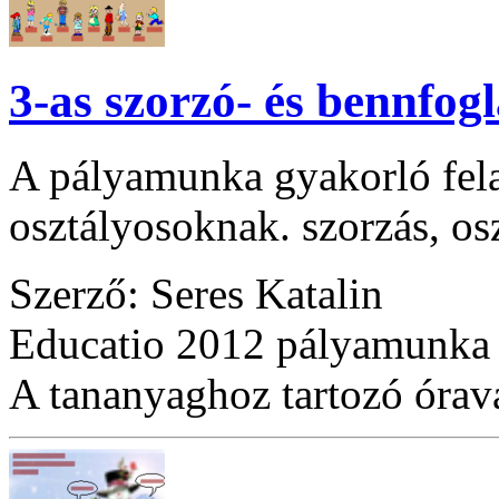
3-as szorzó- és bennfog
A pályamunka gyakorló felad
osztályosoknak. szorzás, os
Szerző: Seres Katalin
Educatio 2012 pályamunka
A tananyaghoz tartozó óraváz