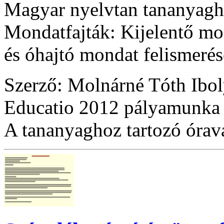
Magyar nyelvtan tananyagho
Mondatfajták: Kijelentő mond
és óhajtó mondat felismeré
Szerző: Molnárné Tóth Ibo
Educatio 2012 pályamunka
A tananyaghoz tartozó óraváz