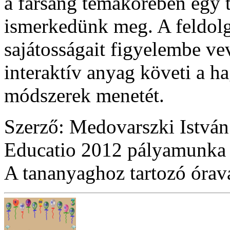
a farsang témakörében egy t
ismerkedünk meg. A feldolg
sajátosságait figyelembe vev
interaktív anyag követi a h
módszerek menetét.
Szerző: Medovarszki István
Educatio 2012 pályamunka
A tananyaghoz tartozó óraváz