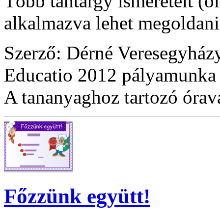
Több tantárgy ismereteit (o
alkalmazva lehet megoldani 
Szerző: Dérné Veresegyház
Educatio 2012 pályamunka
A tananyaghoz tartozó óraváz
Főzzünk együtt!