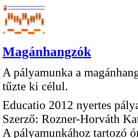
Magánhangzók
A pályamunka a magánhangz
tűzte ki célul.
Educatio 2012 nyertes pál
Szerző: Rozner-Horváth Kat
A pályamunkához tartozó ór