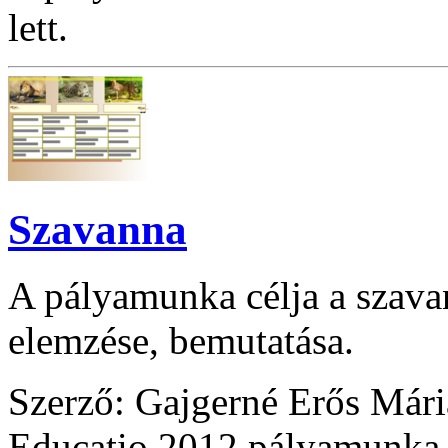
lett.
Szavanna
A pályamunka célja a szava
elemzése, bemutatása.
Szerző: Gajgerné Erős Mári
Educatio 2012 pályamunka