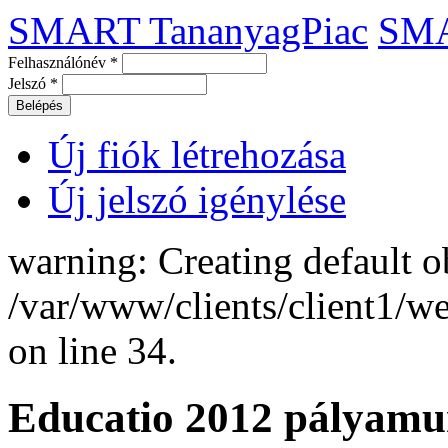
SMART TananyagPiac
SM
Felhasználónév
*
Jelszó
*
Új fiók létrehozása
Új jelszó igénylése
warning: Creating default o
/var/www/clients/client1/
on line 34.
Educatio 2012 pályam