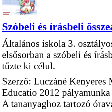
Szóbeli és írásbeli össz
Általános iskola 3. osztály
elsősorban a szóbeli és írás
tűzte ki célul.
Szerző: Luczáné Kenyeres
Educatio 2012 pályamunka
A tananyaghoz tartozó óraváz