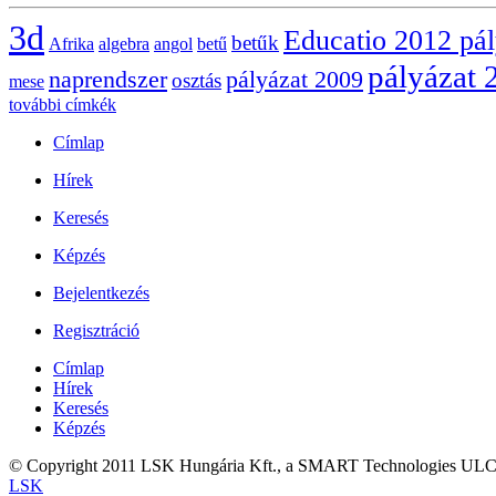
3d
Educatio 2012 pá
betűk
Afrika
algebra
angol
betű
pályázat 
naprendszer
pályázat 2009
osztás
mese
további címkék
Címlap
Hírek
Keresés
Képzés
Bejelentkezés
Regisztráció
Címlap
Hírek
Keresés
Képzés
© Copyright 2011 LSK Hungária Kft., a SMART Technologies ULC.kiz
LSK