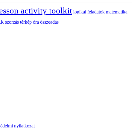
esson activity toolkit
logikai feladatok
matematika
kk
szorzás
térkép
óra
összeadás
édelmi nyilatkozat