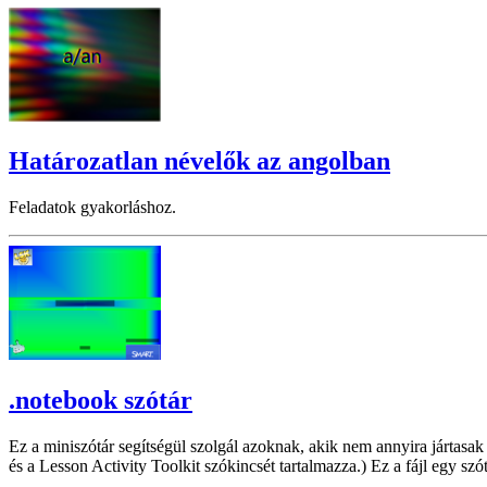
Határozatlan névelők az angolban
Feladatok gyakorláshoz.
.notebook szótár
Ez a miniszótár segítségül szolgál azoknak, akik nem annyira jártasak
és a Lesson Activity Toolkit szókincsét tartalmazza.) Ez a fájl egy szó