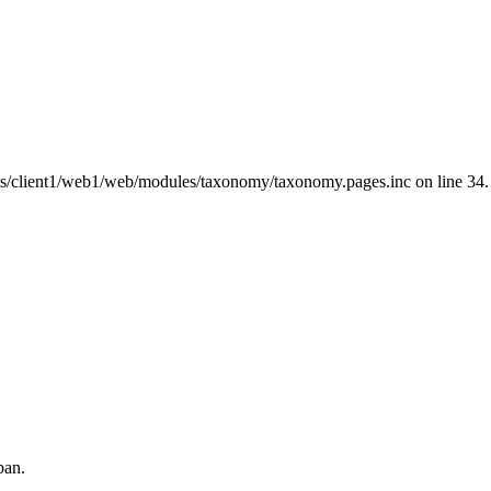
nts/client1/web1/web/modules/taxonomy/taxonomy.pages.inc on line 34.
ban.