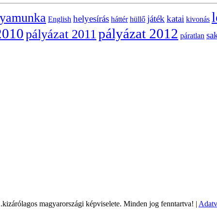
l
lyamunka
helyesírás
játék
katai
English
háttér
hüllő
kivonás
2010
pályázat 2012
pályázat 2011
sa
páratlan
árólagos magyarországi képviselete. Minden jog fenntartva! |
Adatv