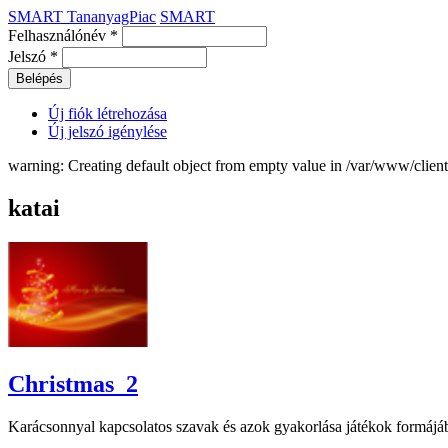
SMART TananyagPiac
SMART
Felhasználónév
*
Jelszó
*
Új fiók létrehozása
Új jelszó igénylése
warning: Creating default object from empty value in /var/www/clie
katai
Christmas_2
Karácsonnyal kapcsolatos szavak és azok gyakorlása játékok formájá