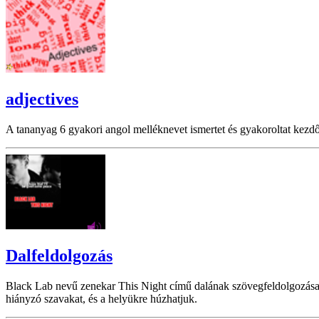
adjectives
A tananyag 6 gyakori angol melléknevet ismertet és gyakoroltat kezdő sz
Dalfeldolgozás
Black Lab nevű zenekar This Night című dalának szövegfeldolgozása, li
hiányzó szavakat, és a helyükre húzhatjuk.