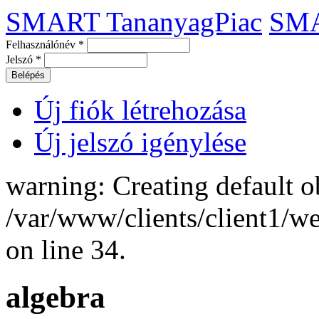
SMART TananyagPiac
SM
Felhasználónév
*
Jelszó
*
Új fiók létrehozása
Új jelszó igénylése
warning: Creating default o
/var/www/clients/client1/
on line 34.
algebra