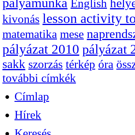
pályamunka
helye
English
lesson activity t
kivonás
naprends
matematika
mese
pályázat 2010
pályázat 
sakk
szorzás
térkép
óra
öss
további címkék
Címlap
Hírek
Keresés