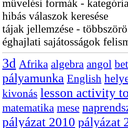
művelési formák - kategória
hibás válaszok keresése
tájak jellemzése - többszörö
éghajlati sajátosságok felis
3d
Afrika
algebra
angol
be
pályamunka
helye
English
lesson activity t
kivonás
naprends
matematika
mese
pályázat 2010
pályázat 