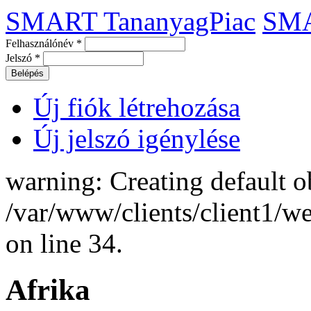
SMART TananyagPiac
SM
Felhasználónév
*
Jelszó
*
Új fiók létrehozása
Új jelszó igénylése
warning: Creating default o
/var/www/clients/client1/
on line 34.
Afrika