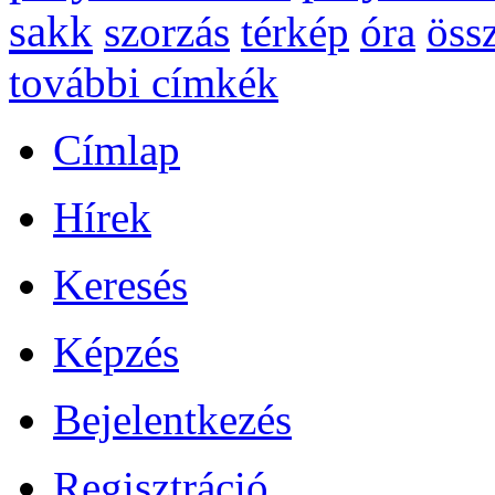
sakk
szorzás
térkép
óra
öss
további címkék
Címlap
Hírek
Keresés
Képzés
Bejelentkezés
Regisztráció