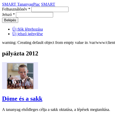
SMART TananyagPiac
SMART
Felhasználónév
*
Jelszó
*
Új fiók létrehozása
Új jelszó igénylése
warning: Creating default object from empty value in /var/www/clie
pályázta 2012
Döme és a sakk
A tananyag elsődleges célja a sakk oktatása, a lépések megtanítása.