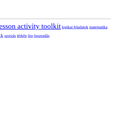
esson activity toolkit
logikai feladatok
matematika
kk
szorzás
térkép
óra
összeadás