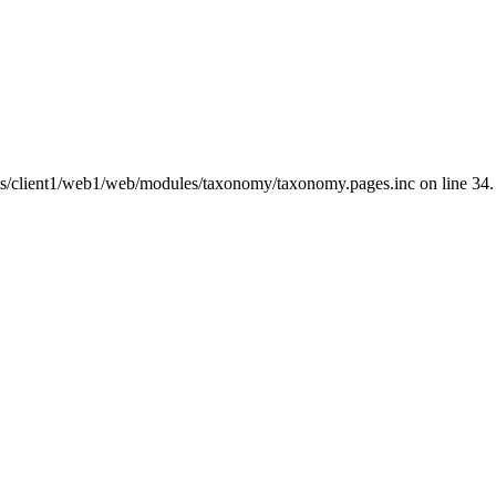
nts/client1/web1/web/modules/taxonomy/taxonomy.pages.inc on line 34.