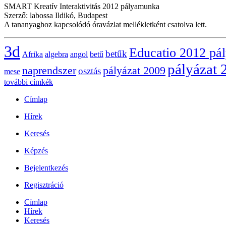
SMART Kreatív Interaktivitás 2012 pályamunka
Szerző: labossa Ildikó, Budapest
A tananyaghoz kapcsolódó óravázlat mellékletként csatolva lett.
3d
Educatio 2012 pá
betűk
Afrika
algebra
angol
betű
pályázat 
naprendszer
pályázat 2009
osztás
mese
további címkék
Címlap
Hírek
Keresés
Képzés
Bejelentkezés
Regisztráció
Címlap
Hírek
Keresés