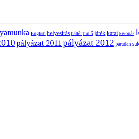
l
lyamunka
helyesírás
játék
katai
English
háttér
hüllő
kivonás
2010
pályázat 2012
pályázat 2011
sa
páratlan